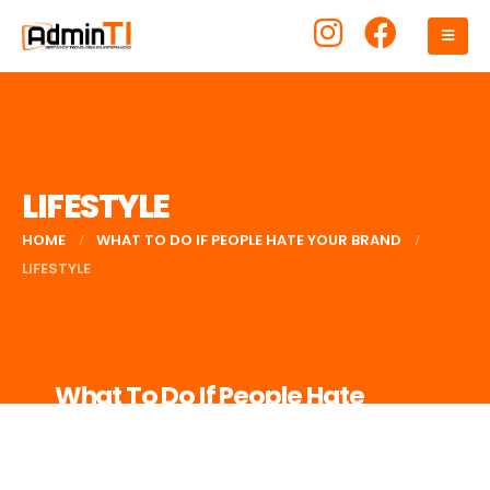
LIFESTYLE
HOME
WHAT TO DO IF PEOPLE HATE YOUR BRAND
LIFESTYLE
What To Do If People Hate
Your Brand