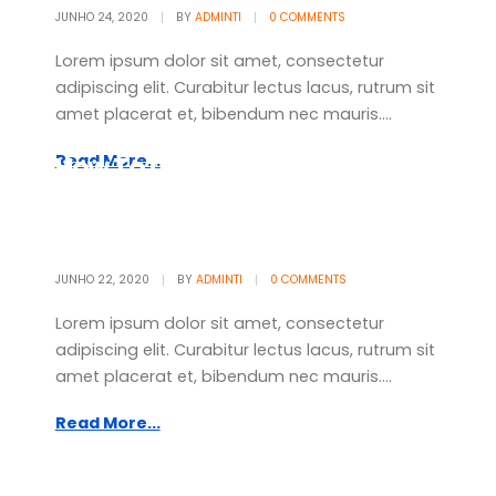
JUNHO 24, 2020
BY
ADMINTI
0 COMMENTS
Lorem ipsum dolor sit amet, consectetur
adipiscing elit. Curabitur lectus lacus, rutrum sit
amet placerat et, bibendum nec mauris....
How To Design Powerful
Read More...
Mobile Apps
JUNHO 22, 2020
BY
ADMINTI
0 COMMENTS
Lorem ipsum dolor sit amet, consectetur
adipiscing elit. Curabitur lectus lacus, rutrum sit
amet placerat et, bibendum nec mauris....
Read More...