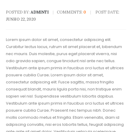
POSTED BY:
ADMINTI
COMMENTS:
0
POST DATE:
JUNHO 22, 2020
Lorem ipsum dolor sit amet, consectetur adipiscing elit.
Curabitur lectus lacus, rutrum sit amet placerat et, bibendum
nec mauris. Duis molestie, purus eget placerat viverra, nisi
odio gravida sapien, congue tincidunt nisl ante nec tellus.
Vestibulum ante ipsum primis in faucibus orci luctus et ultrices
posuere cubilia Curae; Lorem ipsum dolor sit amet,
consectetur adipiscing elit. Fusce sagittis, massa fringilla
consequat blandit, mauris ligula porta nisi, non tristique enim
sapien vel nisl. Suspendisse vestibulum lobortis dapibus.
Vestibulum ante ipsum primis in faucibus orci luctus et ultrices
posuere cubilia Curae; Praesent nec tempus nibh. Donec
mollis commodo metus et fringilla. Etiam venenatis, diam id
adipiscing convallis, nisi eros lobortis tellus, feugiat adipiscing
ante ante sit amet dolor. Vestibulum vehicula scelerisque