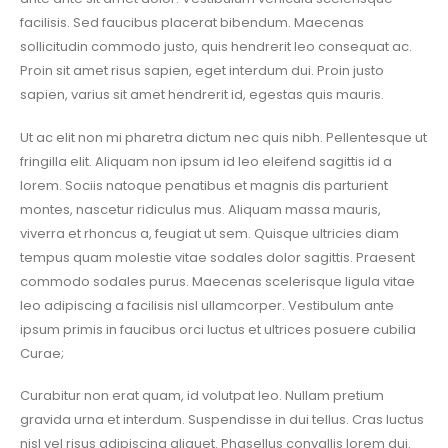
facilisis. Sed faucibus placerat bibendum. Maecenas
sollicitudin commodo justo, quis hendrerit leo consequat ac.
Proin sit amet risus sapien, eget interdum dui. Proin justo
sapien, varius sit amet hendrerit id, egestas quis mauris.
Ut ac elit non mi pharetra dictum nec quis nibh. Pellentesque ut
fringilla elit. Aliquam non ipsum id leo eleifend sagittis id a
lorem. Sociis natoque penatibus et magnis dis parturient
montes, nascetur ridiculus mus. Aliquam massa mauris,
viverra et rhoncus a, feugiat ut sem. Quisque ultricies diam
tempus quam molestie vitae sodales dolor sagittis. Praesent
commodo sodales purus. Maecenas scelerisque ligula vitae
leo adipiscing a facilisis nisl ullamcorper. Vestibulum ante
ipsum primis in faucibus orci luctus et ultrices posuere cubilia
Curae;
Curabitur non erat quam, id volutpat leo. Nullam pretium
gravida urna et interdum. Suspendisse in dui tellus. Cras luctus
nisl vel risus adipiscing aliquet. Phasellus convallis lorem dui.